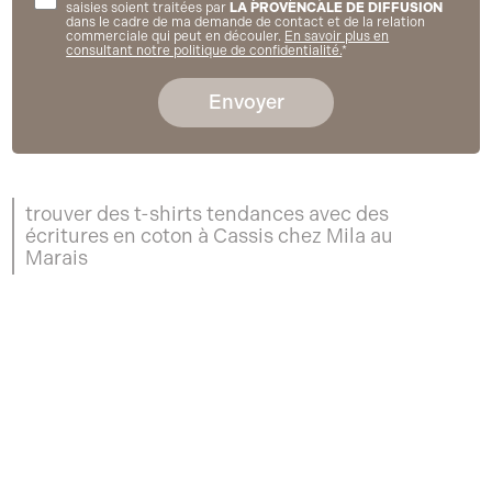
saisies soient traitées par
LA PROVENCALE DE DIFFUSION
dans le cadre de ma demande de contact et de la relation
commerciale qui peut en découler.
En savoir plus en
consultant notre politique de confidentialité.
*
trouver des t-shirts tendances avec des
écritures en coton à Cassis chez Mila au
Marais